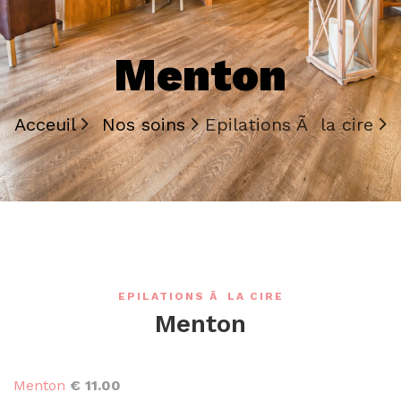
Menton
Acceuil
Nos soins
Epilations Ã la cire
EPILATIONS Ã LA CIRE
Menton
Menton
€ 11.00