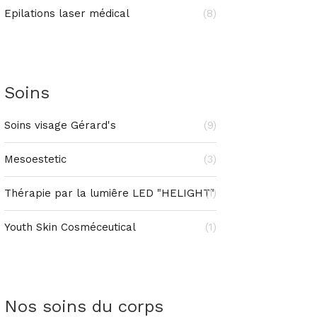
Epilations laser médical
(8)
Soins
Soins visage Gérard's
(9)
Mesoestetic
(3)
Thérapie par la lumiêre LED "HELIGHT"
(1)
Youth Skin Cosméceutical
(1)
Nos soins du corps