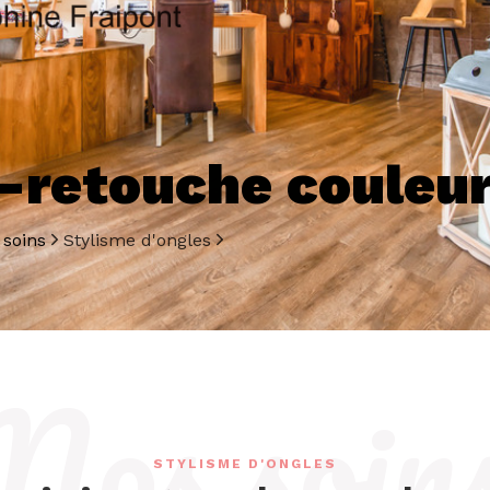
-retouche couleu
 soins
Stylisme d'ongles
Nos soin
STYLISME D'ONGLES