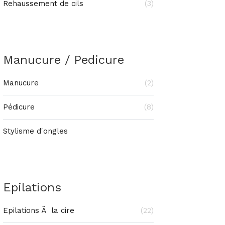
Rehaussement de cils
(3)
Manucure / Pedicure
Manucure
(2)
Pédicure
(8)
Stylisme d'ongles
Epilations
Epilations Ã la cire
(22)